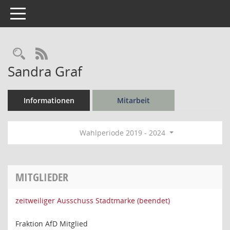
Toggle navigation
Rechercheauswahl
RSS-Feed
Sandra Graf
Informationen
Mitarbeit
Wahlperiode 2019 - 2024
MITGLIEDER
zeitweiliger Ausschuss Stadtmarke (beendet)
Fraktion AfD Mitglied