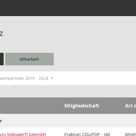
z
Mitarbeit
ahlperiode 2019 - 2024
Mitgliedschaft
Art 
r
uss Volkswerft beendet
Fraktion CDU/FDP - skE
Mitgl