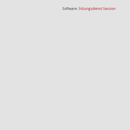
(Wird in
Software:
Sitzungsdienst
Session