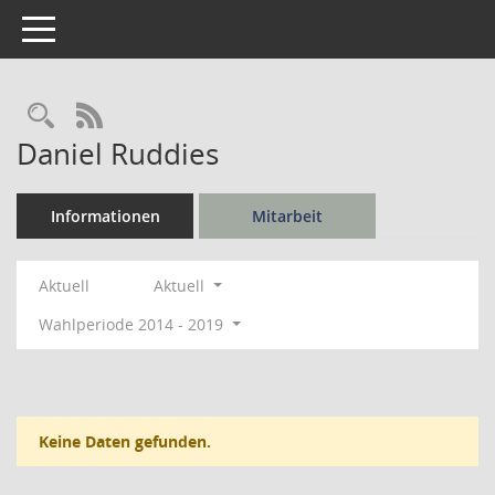
Toggle navigation
Rechercheauswahl
RSS-Feed
Daniel Ruddies
Informationen
Mitarbeit
Aktuell
Aktuell
Wahlperiode 2014 - 2019
Keine Daten gefunden.