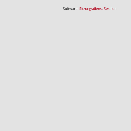
(Wird in
Software:
Sitzungsdienst
Session