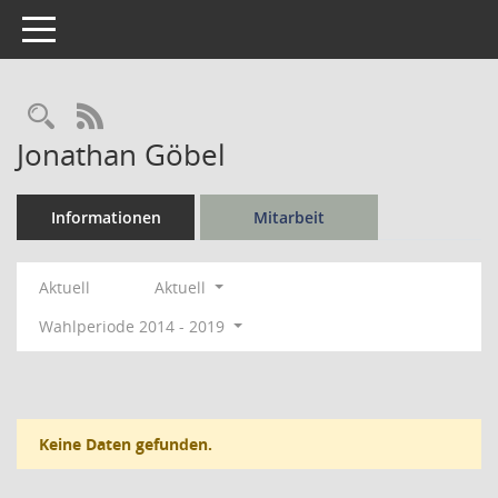
Toggle navigation
Rechercheauswahl
RSS-Feed
Jonathan Göbel
Informationen
Mitarbeit
Aktuell
Aktuell
Wahlperiode 2014 - 2019
Keine Daten gefunden.