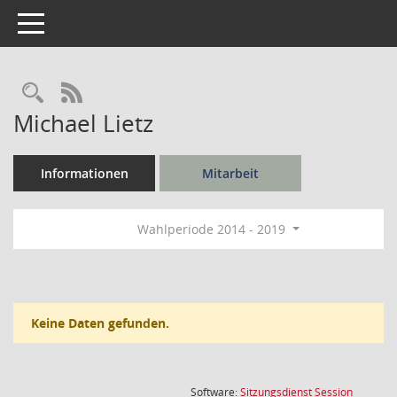
Toggle navigation
Rechercheauswahl
RSS-Feed
Michael Lietz
Informationen
Mitarbeit
Wahlperiode 2014 - 2019
Keine Daten gefunden.
(Wird in
Software:
Sitzungsdienst
Session