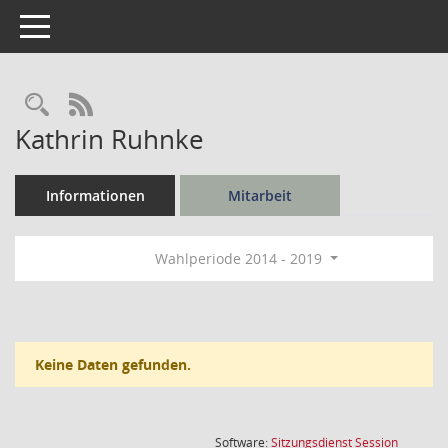
Toggle navigation
Rechercheauswahl
RSS-Feed
Kathrin Ruhnke
Informationen
Mitarbeit
Wahlperiode 2014 - 2019
Keine Daten gefunden.
(Wird in
Software:
Sitzungsdienst
Session