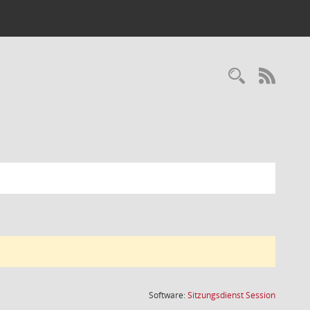
Recherc
RSS-
(Wird in
Software:
Sitzungsdienst
Session