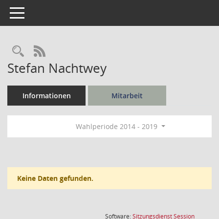
Toggle navigation
Rechercheauswahl
RSS-Feed
Stefan Nachtwey
Informationen
Mitarbeit
Wahlperiode 2014 - 2019
Keine Daten gefunden.
(Wird in
Software:
Sitzungsdienst
Session