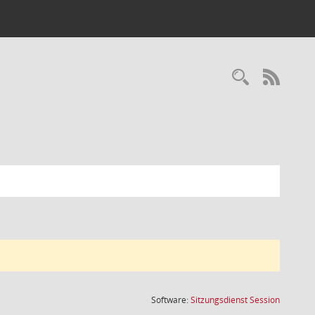
Recherc
RSS-
(Wird in
Software:
Sitzungsdienst
Session