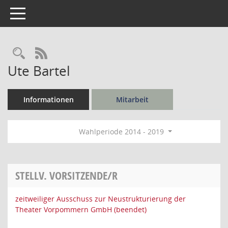
Toggle navigation
Rechercheauswahl
RSS-Feed
Ute Bartel
Informationen
Mitarbeit
Wahlperiode 2014 - 2019
STELLV. VORSITZENDE/R
zeitweiliger Ausschuss zur Neustrukturierung der
Theater Vorpommern GmbH (beendet)