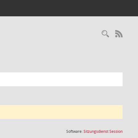
Recherc
RSS-
(Wird in
Software:
Sitzungsdienst
Session