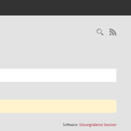
Recherc
RSS-
(Wird in
Software:
Sitzungsdienst
Session