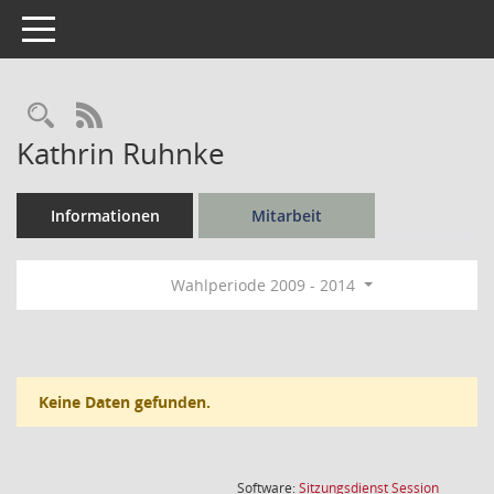
Toggle navigation
Rechercheauswahl
RSS-Feed
Kathrin Ruhnke
Informationen
Mitarbeit
Wahlperiode 2009 - 2014
Keine Daten gefunden.
(Wird in
Software:
Sitzungsdienst
Session