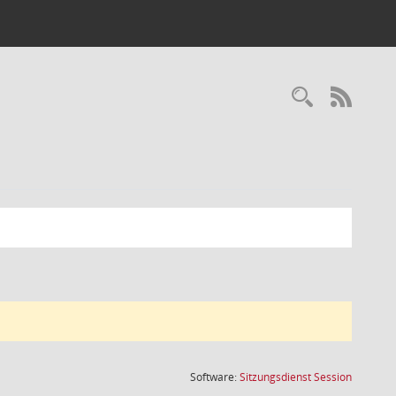
Recherc
RSS-
(Wird in
Software:
Sitzungsdienst
Session