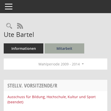
Toggle navigation
Rechercheauswahl
RSS-Feed
Ute Bartel
Informationen
Mitarbeit
Wahlperiode 2009 - 2014
STELLV. VORSITZENDE/R
Ausschuss für Bildung, Hochschule, Kultur und Sport
(beendet)