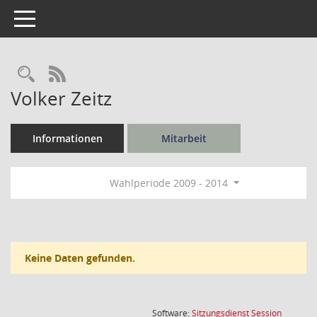
Toggle navigation
Rechercheauswahl
RSS-Feed
Volker Zeitz
Informationen
Mitarbeit
Wahlperiode 2009 - 2014
Keine Daten gefunden.
(Wird in
Software:
Sitzungsdienst
Session