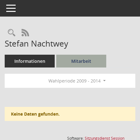
Toggle navigation
Rechercheauswahl
RSS-Feed
Stefan Nachtwey
Informationen
Mitarbeit
Wahlperiode 2009 - 2014
Keine Daten gefunden.
(Wird in
Software:
Sitzungsdienst
Session