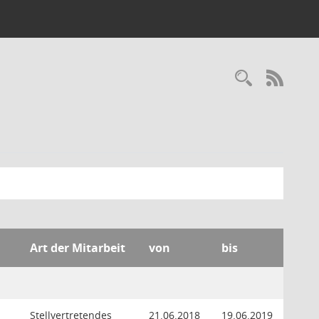
Recherc
RSS-
Art der Mitarbeit
von
bis
Stellvertretendes
21.06.2018
19.06.2019