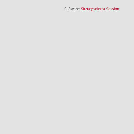
(Wird in
Software:
Sitzungsdienst
Session