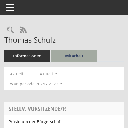
Toggle navigation
Rechercheauswahl
RSS-Feed
Thomas Schulz
Informationen
Mitarbeit
Aktuell
Aktuell
Wahlperiode 2024 - 2029
STELLV. VORSITZENDE/R
Präsidium der Bürgerschaft