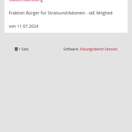
Fraktion Bürger für Stralsund/Adomeit - skE Mitglied
von 11.07.2024
(Wird in
1 Satz
Software:
Sitzungsdienst
Session