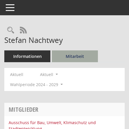
Toggle navigation
Rechercheauswahl
RSS-Feed
Stefan Nachtwey
Informationen
Mitarbeit
Aktuell
Aktuell
Wahlperiode 2024 - 2029
MITGLIEDER
Ausschuss für Bau, Umwelt, Klimaschutz und
Stadtentwicklung