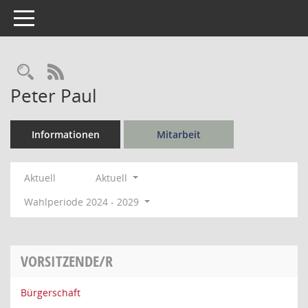
Toggle navigation
Rechercheauswahl
RSS-Feed
Peter Paul
Informationen
Mitarbeit
Aktuell
Aktuell
Wahlperiode 2024 - 2029
VORSITZENDE/R
Bürgerschaft