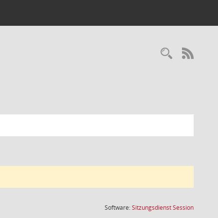
Recherc
RSS-
(Wird in
Software:
Sitzungsdienst
Session