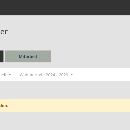
ser
Mitarbeit
uell
Wahlperiode 2024 - 2029
den.