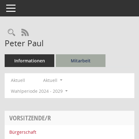
Toggle navigation
Rechercheauswahl
RSS-Feed
Peter Paul
Informationen
Mitarbeit
Aktuell
Aktuell
Wahlperiode 2024 - 2029
VORSITZENDE/R
Bürgerschaft