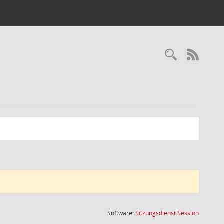
Recherc
RSS-
(Wird in
Software:
Sitzungsdienst
Session