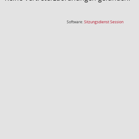
(Wird in
Software:
Sitzungsdienst
Session