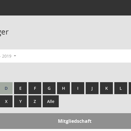
ger
- 2019
D
E
F
G
H
I
J
K
L
X
Y
Z
Alle
Mitgliedschaft