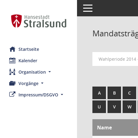
Toggle navigation
Mandatsträ
Startseite
Wahlperiode 2014 
Kalender
Organisation
Vorgänge
A
B
C
Impressum/DSGVO
U
V
W
Name