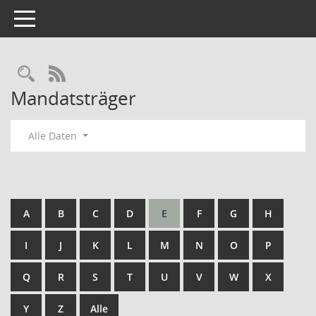
Toggle navigation
Rechercheauswahl
RSS-Feed
Mandatsträger
Alle Daten
A
B
C
D
E
F
G
H
I
J
K
L
M
N
O
P
Q
R
S
T
U
V
W
X
Y
Z
Alle